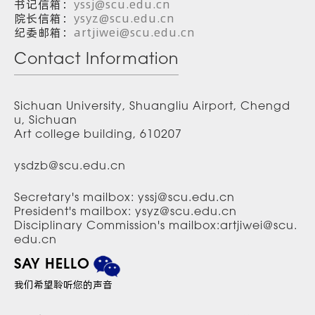
书记信箱：
yssj@scu.edu.cn
院长信箱：
ysyz@scu.edu.cn
纪委邮箱：
artjiwei@scu.edu.cn
Contact Information
Sichuan University, Shuangliu Airport, Chengd
u, Sichuan
Art college building, 610207
ysdzb@scu.edu.cn
Secretary's mailbox: yssj@scu.edu.cn
President's mailbox: ysyz@scu.edu.cn
Disciplinary Commission's mailbox:artjiwei@scu.
edu.cn
SAY HELLO
我们希望聆听您的声音