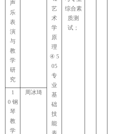
声
艺
综合素
乐
术
质测
表
学
试；
演
原
与
理
教
④
5
学
05
研
专
究
业
1
周冰琦
基
0
钢
础
琴
技
教
能
学
表