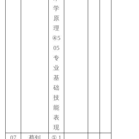
学
原
理
④
5
05
专
业
基
础
技
能
表
现
07
蔡钊
①
1