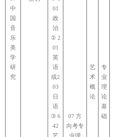
中
01
国
政
音
治
乐
②
2
美
01
学
英
研
语
艺
专
究
或
2
术
业
03
概
理
日
论
论
语
基
③
6
07
方
础
42
向考专
艺
业理