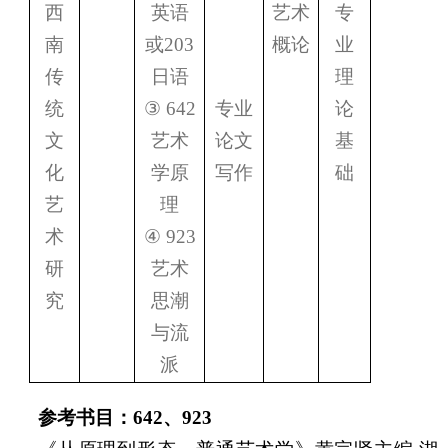
西
英语
艺术
专
南
或
203
概论
业
传
日语
理
统
③
642
专业
论
文
艺术
论文
基
化
学原
写作
础
艺
理
术
④
923
研
艺术
究
思潮
与流
派
参考书目：
642
、
923