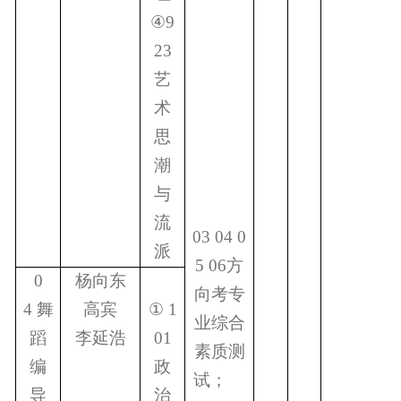
④
9
23
艺
术
思
潮
与
流
03 04 0
派
5 06
方
0
杨向东
向考专
4
舞
高宾
①
1
业综合
蹈
李延浩
01
素质测
编
政
试；
导
治