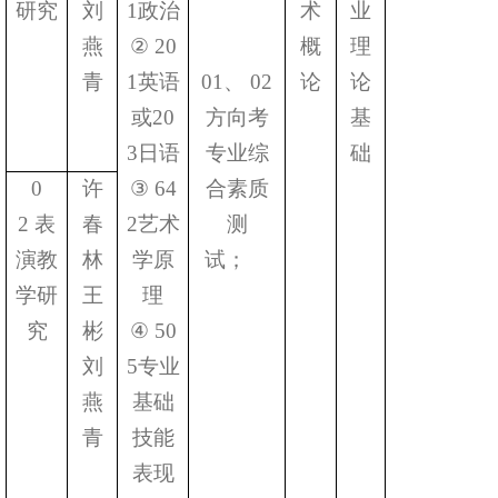
研究
刘
1
政治
术
业
燕
②
20
概
理
青
1
英语
01
、
02
论
论
或
20
方向考
基
3
日语
专业综
础
0
许
③
64
合素质
2
表
春
2
艺术
测
演教
林
学原
试；
学研
王
理
究
彬
④
50
刘
5
专业
燕
基础
青
技能
表现