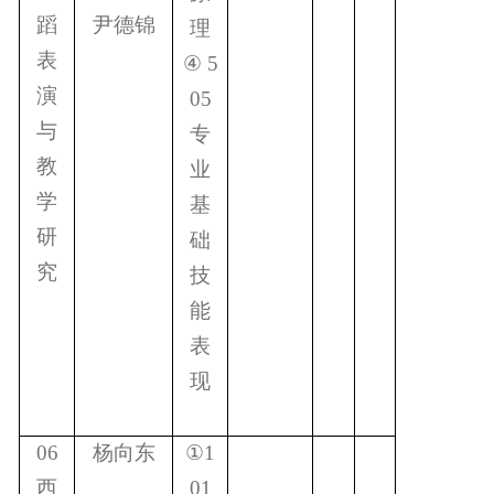
蹈
尹德锦
理
表
④
5
演
05
与
专
教
业
学
基
研
础
究
技
能
表
现
06
杨向东
①
1
西
01