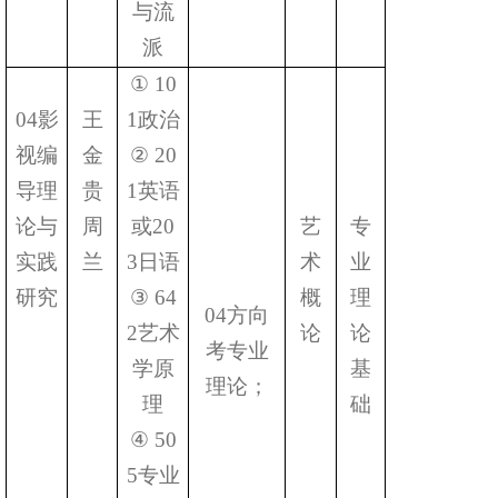
与流
派
①
10
04
影
王
1
政治
视编
金
②
20
导理
贵
1
英语
论与
周
或
20
艺
专
实践
兰
3
日语
术
业
研究
③
64
概
理
04
方向
2
艺术
论
论
考专业
学原
基
理论；
理
础
④
50
5
专业