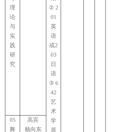
理
②
2
论
01
与
英
实
语
践
或
2
研
03
究
日
语
③
6
42
艺
术
05
高宾
学
舞
杨向东
原