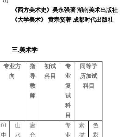
出
《西方美术史》吴永强著
湖南美术出版社
《大学美术》
黄宗贤著
成都时代出版社
三
.
美术学
专业方
指
初试
专
同等学
向
导
科目
业
历加试
教
复
科目
师
试
科
目
01
山
唐
专
素
色
中
水
允
业
描
彩