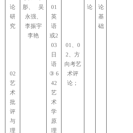
论
肜、
吴
01
论
论
研
永强、
英
基
究
李振宇
语
础
李艳
或
2
03
01
、
0
日
2
、方
语
向考艺
02
③
6
术评
艺
42
论；
术
艺
批
术
评
学
与
原
理
理