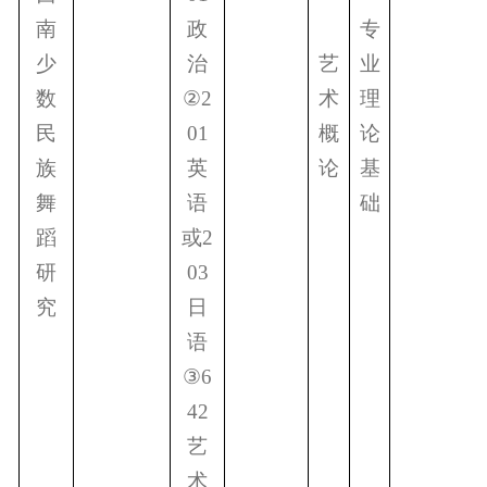
南
政
专
少
治
艺
业
数
②
2
术
理
民
01
概
论
族
英
论
基
舞
语
础
蹈
或
2
研
03
究
日
语
③
6
42
艺
术