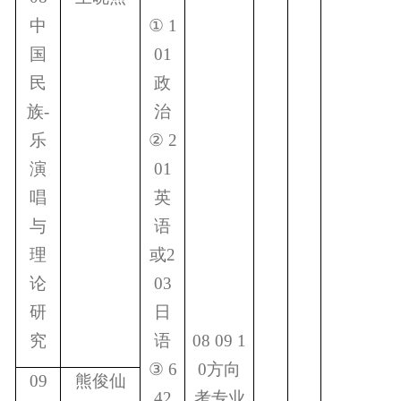
中
①
1
国
01
民
政
族-
治
乐
②
2
演
01
唱
英
与
语
理
或
2
论
03
研
日
究
语
08 09 1
③
6
0
方向
09
熊俊仙
42
考专业