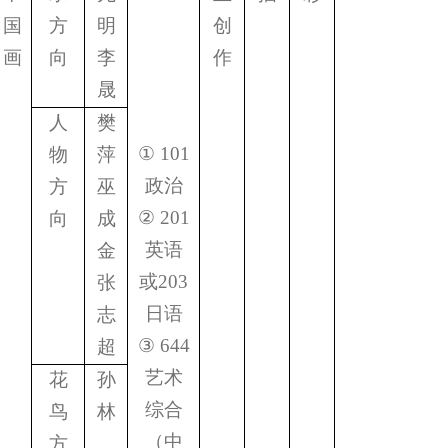
国
方
明
创
画
向
李
作
晟
人
樊
①
101
物
萍
政治
方
巫
②
201
向
成
英语
金
或
203
张
日语
志
③
644
超
艺术
花
孙
综合
鸟
林
（中
方