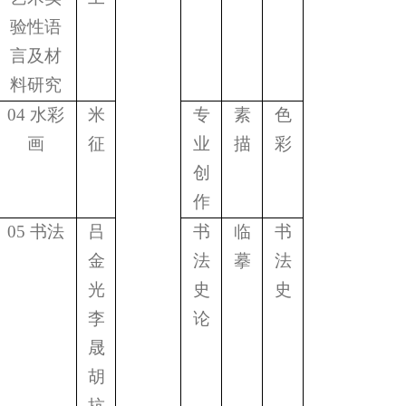
验性语
言及材
料研究
04
水彩
米
专
素
色
画
征
业
描
彩
创
作
05
书法
吕
书
临
书
金
法
摹
法
光
史
史
李
论
晟
胡
抗