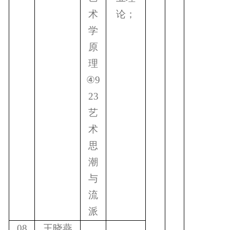
术
论；
学
原
理
④
9
23
艺
术
思
潮
与
流
派
08
王晓燕