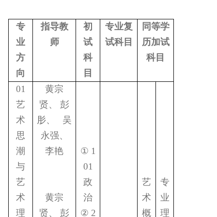
专
指导教
初
专业复
同等学
业
师
试
试科目
历加试
方
科
科目
向
目
01
黄宗
艺
贤、 彭
术
肜、
吴
思
永强、
潮
李艳
①
1
与
01
艺
政
艺
专
术
黄宗
治
术
业
理
贤、 彭
②
2
概
理