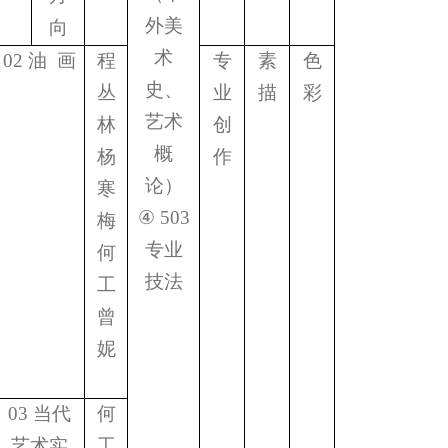
外美
向
术
02
油
画
程
专
素
色
史、
丛
业
描
彩
艺术
林
创
概
杨
作
论）
寒
④
503
梅
专业
何
技法
工
曾
妮
03
当代
何
艺术实
工