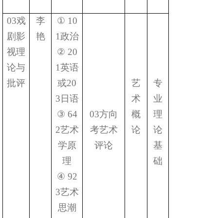
03
戏
李
①
10
剧影
艳
1
政治
视理
②
20
论与
1
英语
批评
或
20
艺
专
3
日语
术
业
③
64
03
方向
概
理
2
艺术
考艺术
论
论
学原
评论
基
理
础
④
92
3
艺术
思潮