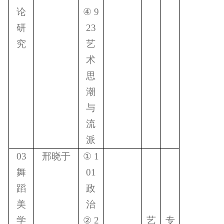
论
④
9
研
23
究
艺
术
思
潮
与
流
派
03
邢晓于
①
1
舞
01
蹈
政
美
治
学
②
2
艺
专