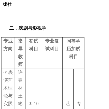
版社
二
．
戏剧与影视学
专业
指
初试
专业复
同等学
方向
导
科目
试科目
历加试
教
科目
师
01
表
许
演艺
春
术理
林
论与
王
实践
彬
①
10
艺
专