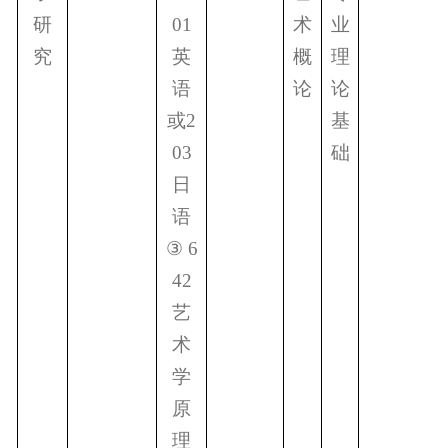
研
01
术
业
究
英
概
理
语
论
论
或
2
基
03
础
日
语
③
6
42
艺
术
学
原
理