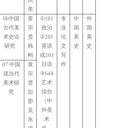
美
06
中国
黄
①
101
专
中
外
古代美
宗
政治
业
国
国
术史论
贤
②
201
论
美
美
研究
韩
英语
文
史
史
刚
或
203
写
日语
作
07
中国
黄
③
644
现当代
宗
艺术
美术研
贤
综合
究
彭
（中
肜
外美
吴
术
永