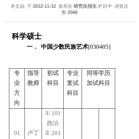
本文由
于
2012-11-12
发布在
研究生招生
栏目中 浏览次
数
2566
科学硕士
一．
中国少数民族艺术
[030405]
专
指导
初试
专业
同等学历
业
教师
科目
复试
加试科目
方
科目
向
①
101
政治
01
卢丁
②
201