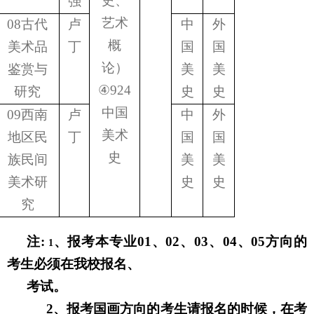
史、
强
艺术
08
古代
卢
中
外
概
美术品
丁
国
国
论）
鉴赏与
美
美
④
924
研究
史
史
中国
09
西南
卢
中
外
美术
地区民
丁
国
国
史
族民间
美
美
美术研
史
史
究
注
:
、
报考本专业
01
、
02
、
03
、
04
、
05
方向的
1
考生必须在我校报名、
考试。
2
、报考国画方向的考生请报名的时候，在考