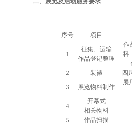
二、展览及活动服务要求
序号
项目
作
征集、运输
1
料
作品登记整理
2
装裱
四
展
3
展览物料制作
开幕式
4
相关物料
5
作品扫描