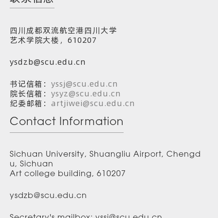
四川成都双流航空港四川大学
艺术学院大楼，610207
ysdzb@scu.edu.cn
书记信箱：
yssj@scu.edu.cn
院长信箱：
ysyz@scu.edu.cn
纪委邮箱：
artjiwei@scu.edu.cn
Contact Information
Sichuan University, Shuangliu Airport, Chengd
u, Sichuan
Art college building, 610207
ysdzb@scu.edu.cn