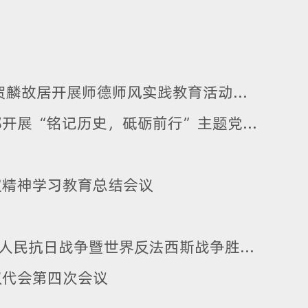
师德润心 家风促廉 | 四川大学艺术学院赴贺麟故居开展师德师风实践教育活动暨“大川观澜”青年教师成长工作坊（第五期）活动
资讯 | 四川大学艺术学院硕士研究生党支部开展“铭记历史，砥砺前行”主题党日活动
定精神学习教育总结会议
资讯| 艺术学院师生认真收听收看纪念中国人民抗日战争暨世界反法西斯战争胜利80周年大会
双代会第四次会议