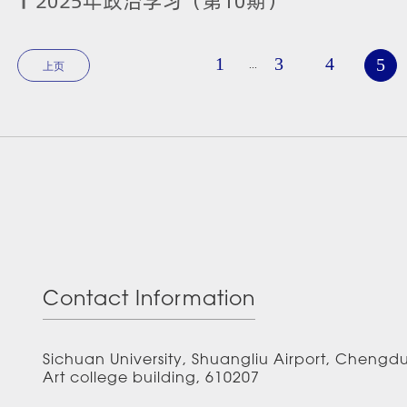
2025年政治学习（第10期）
1
3
4
5
...
上页
Contact Information
Sichuan University, Shuangliu Airport, Chengd
Art college building, 610207