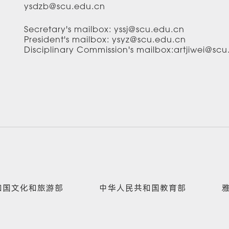
ysdzb@scu.edu.cn
Secretary's mailbox: yssj@scu.edu.cn
President's mailbox: ysyz@scu.edu.cn
Disciplinary Commission's mailbox:artjiwei@sc
和国文化和旅游部
中华人民共和国教育部