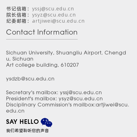
书记信箱：
yssj@scu.edu.cn
院长信箱：
ysyz@scu.edu.cn
纪委邮箱：
artjiwei@scu.edu.cn
Contact Information
Sichuan University, Shuangliu Airport, Chengd
u, Sichuan
Art college building, 610207
ysdzb@scu.edu.cn
Secretary's mailbox: yssj@scu.edu.cn
President's mailbox: ysyz@scu.edu.cn
Disciplinary Commission's mailbox:artjiwei@scu.
edu.cn
SAY HELLO
我们希望聆听您的声音