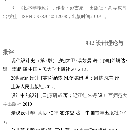
3
、
《
艺术学概论
》
，
作者：
彭吉象
，
出版社：
高等教育
出版社
，
ISBN：978
7040512908
，
出版时间
201
9年
。
932 设计理论与
批评
现代设计史（第
2版）
[
美
]
大卫
·瑞兹曼 著；
[
澳
]
若斓达
·
昂，李昶 译
中国人民大学
出版社
20
12
.
12
。
20世纪的设计
[
英
]
乔纳森
·M.伍德姆 著；
周博
沈莹
译
上海人民
出版社
20
12
。
设计中的设计
[日]
原研哉
著
；
纪江红
朱锷
译
广西师范大
学出版社
2010
景观设计学
[英]罗伯特·霍尔登
著；
中国青年出版社
201
5
。