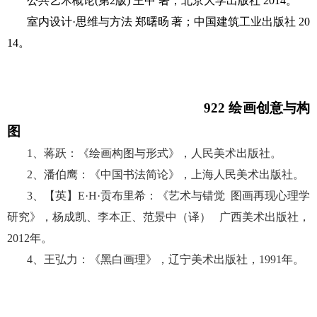
公共艺术概论
(第2版) 王中
著；
北京大学出版社
2014
。
室内设计
·思维与方法 郑曙旸
著
；
中国建筑工业出版社
20
14
。
922 绘画创意与构
图
1、蒋跃：《绘画构图与形式》，人民美术出版社。
2、潘伯鹰：《中国书法简论》，上海人民美术出版社。
3、【英】E·H·贡布里希：《艺术与错觉 图画再现心理学
研究》，杨成凯、李本正、范景中（译） 广西美术出版社，
2012年。
4、王弘力：《黑白画理》，辽宁美术出版社，1991年。