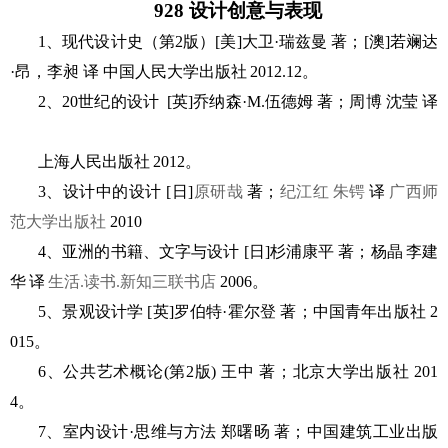
928 设计创意与表现
1、
现代设计史（第
2版）
[
美
]
大卫
·瑞兹曼 著；
[
澳
]
若斓达
·昂，李昶 译
中国人民大学
出版社
20
12
.
12
。
2、
20世纪的设计
[
英
]
乔纳森
·M.伍德姆 著；
周博
沈莹
译
上海人民
出版社
20
12
。
3、
设计中的设计
[日]
原研哉
著
；
纪江红
朱锷
译
广西师
范大学出版社
2010
4、
亚洲的书籍、文字与设计
[日]杉浦康平
著
；
杨晶
李建
华
译
生活
.读书.新知三联书店
2006
。
5、
景观设计学
[英]罗伯特·霍尔登
著；
中国青年出版社
2
015
。
6、
公共艺术概论
(第2版) 王中
著；
北京大学出版社
201
4
。
7、
室内设计
·思维与方法 郑曙旸
著
；
中国建筑工业出版