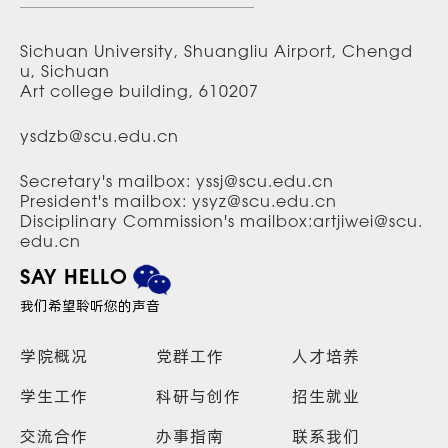
Sichuan University, Shuangliu Airport, Chengd
u, Sichuan
Art college building, 610207
ysdzb@scu.edu.cn
Secretary's mailbox: yssj@scu.edu.cn
President's mailbox: ysyz@scu.edu.cn
Disciplinary Commission's mailbox:artjiwei@scu.
edu.cn
SAY HELLO
我们希望聆听您的声音
学院概况
党群工作
人才培养
学生工作
科研与创作
招生就业
交流合作
办事指南
联系我们