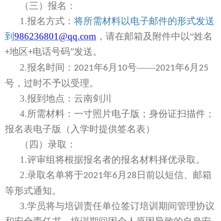
（三）报名：
1.
报名方式：
将所需材料以电子邮件的形式发送
到
986236801
@qq.com
，请在邮箱
及附件中以
“姓名
地区
电话号码”发送。
+
+
2.
报名时间：
年
月
号——
年
月
2021
6
10
2021
6
25
号，过时不予以受理。
3.
报到地点：云南剑川
4.
所需材料：一寸照片电子版；身份证扫描件；
报名表电子版（入学时提供签名表）
（四）录取：
1.
评审组将根据报名者的报名材料择优录取。
2.
录取名单将于
年
月
日前以短信、邮箱
2021
6
28
等形式通知。
3.
学员将与培训责任单位签订培训期间管理协议