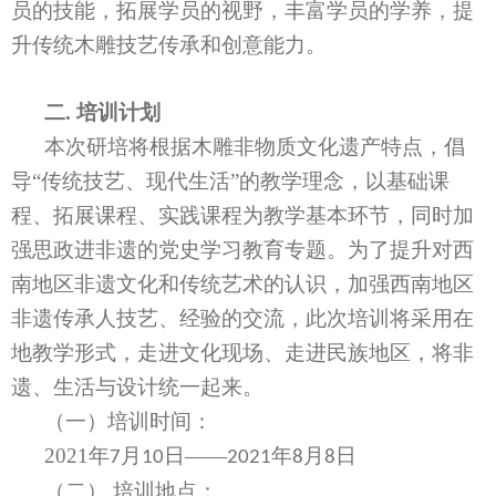
员的技能，拓展学员的视野，丰富学员的学养，提
升传统木雕技艺传承和创意能力。
二
.
培训计划
本次研培将根据木雕非物质文化遗产特点，倡
导
“传统技艺、现代生活”的教学理念，以
基础课
程、拓展课程、实践课程
为教学基本环节
，同时加
强思政进非遗的党史学习教育专题
。
为了提升对西
南地区非遗文化和传统艺术的认识，加强西南地区
非遗传承人技艺、经验的交流，此次培训将
采用
在
地教学形式，走进文化现场
、
走进民族地区，
将非
遗、生活与设计统一起来。
（一）培训时间：
2021
年
月
日——
年
月
日
7
10
2021
8
8
（二）
培训地点：