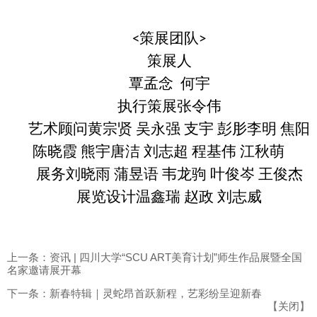
策展团队
<
>
策展人
覃孟念
何宇
执行策展张令伟
艺术顾问黄宗贤 吴永强 支宇 彭肜李明 焦阳
陈晓霞 熊宇唐洁 刘志超 程基伟 江秋萌
展务刘晓雨 蒲昱语 韦龙驹 叶俊岑
王俊杰
展览设计温鑫瑞 赵政 刘志威
上一条：资讯 | 四川大学“SCU ART美育计划”师生作品展暨全国
名家邀请展开幕
下一条：新春特辑｜灵蛇昂首跃新程，艺彩纷呈迎新春
【
关闭
】