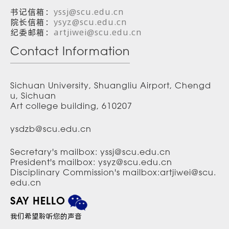
书记信箱：
yssj@scu.edu.cn
院长信箱：
ysyz@scu.edu.cn
纪委邮箱：
artjiwei@scu.edu.cn
Contact Information
Sichuan University, Shuangliu Airport, Chengd
u, Sichuan
Art college building, 610207
ysdzb@scu.edu.cn
Secretary's mailbox: yssj@scu.edu.cn
President's mailbox: ysyz@scu.edu.cn
Disciplinary Commission's mailbox:artjiwei@scu.
edu.cn
SAY HELLO
我们希望聆听您的声音