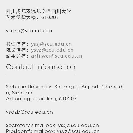
四川成都双流航空港四川大学
艺术学院大楼，610207
ysdzb@scu.edu.cn
书记信箱：
yssj@scu.edu.cn
院长信箱：
ysyz@scu.edu.cn
纪委邮箱：
artjiwei@scu.edu.cn
Contact Information
Sichuan University, Shuangliu Airport, Chengd
u, Sichuan
Art college building, 610207
ysdzb@scu.edu.cn
Secretary's mailbox: yssj@scu.edu.cn
President's mailbox: ysyz@scu.edu.cn