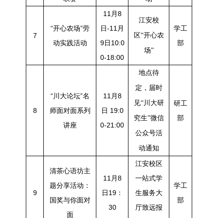
11月8
江安校
“开心农场”劳
日-11月
学工
7
区“开心农
动实践活动
9日10:0
部
场”
0-18:00
地点待
定，届时
“川大论坛”名
11月8
见“川大研
研工
8
师面对面系列
日 19:0
部
究生”微信
讲座
0-21:00
公众号活
动通知
江安校区
清茶心语坊主
11月8
一站式学
题分享活动：
学工
9
日19：
生服务大
国奖与你面对
部
30
厅致远报
面