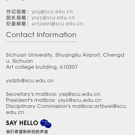
书记信箱：
yssj@scu.edu.cn
院长信箱：
ysyz@scu.edu.cn
纪委邮箱：
artjiwei@scu.edu.cn
Contact Information
Sichuan University, Shuangliu Airport, Chengd
u, Sichuan
Art college building, 610207
ysdzb@scu.edu.cn
Secretary's mailbox: yssj@scu.edu.cn
President's mailbox: ysyz@scu.edu.cn
Disciplinary Commission's mailbox:artjiwei@scu.
edu.cn
SAY HELLO
我们希望聆听您的声音