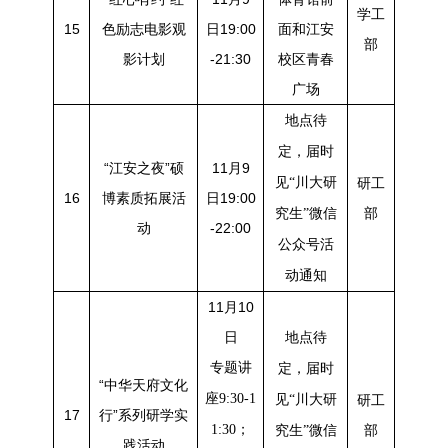
学工
15
色励志电影观
日19:00
面和江安
部
影计划
-21:30
校区青春
广场
地点待
定，届时
“江安之夜”硕
11月9
见“川大研
研工
16
博素质拓展活
日19:00
部
究生”微信
动
-22:00
公众号活
动通知
11月10
日
地点待
专题讲
定，届时
“中华天府文化
座9:30-1
见“川大研
研工
17
行”系列研学实
1:30；
部
究生”微信
践活动