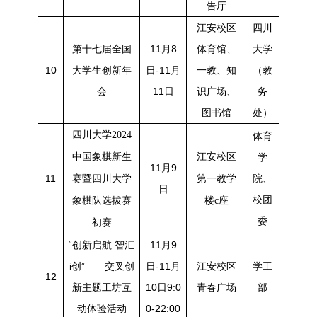
告厅
江安校区
四川
第十七届全国
11月8
体育馆、
大学
10
大学生创新年
日-11月
一教、知
（教
会
11日
识广场、
务
图书馆
处）
四川大学2024
体育
中国象棋新生
江安校区
学
11月9
11
院、
赛暨四川大学
第一教学
日
校团
象棋队选拔赛
楼c座
委
初赛
“创新启航 智汇
11月9
i创”——交叉创
日-11月
江安校区
学工
12
新主题工坊互
10日9:0
青春广场
部
动体验活动
0-22:00