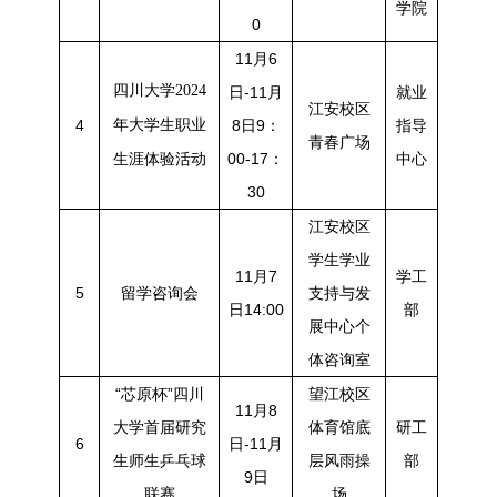
学院
0
11月6
四川大学2024
日-11月
就业
江安校区
4
年大学生职业
8日9：
指导
青春广场
00-17：
中心
生涯体验活动
30
江安校区
学生学业
11月7
学工
5
留学咨询会
支持与发
日14:00
部
展中心个
体咨询室
“芯原杯”四川
望江校区
11月8
大学首届研究
体育馆底
研工
6
日-11月
生师生乒乓球
层风雨操
部
9日
联赛
场