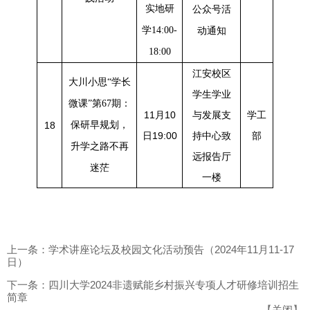
实地研
公众号活
学14:00-
动通知
18:00
江安校区
大川小思“学长
学生学业
微课”第67期：
11月10
与发展支
学工
18
保研早规划，
日19:00
持中心致
部
升学之路不再
远报告厅
迷茫
一楼
上一条：学术讲座论坛及校园文化活动预告（2024年11月11-17
日）
下一条：四川大学2024非遗赋能乡村振兴专项人才研修培训招生
简章
【
关闭
】