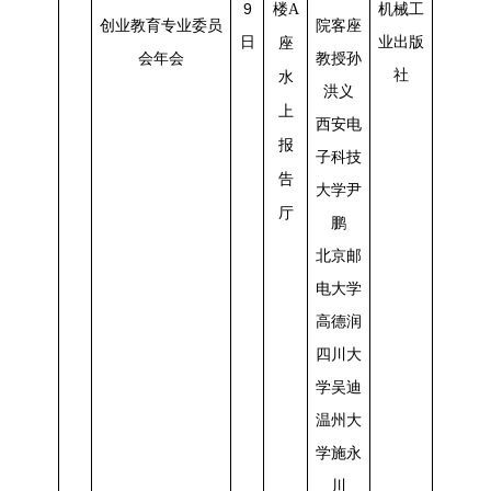
9
机械工
楼A
创业教育专业委员
院客座
日
业出版
座
会年会
教授孙
社
水
洪义
上
西安电
报
子科技
告
大学尹
厅
鹏
北京邮
电大学
高德润
四川大
学吴迪
温州大
学施永
川