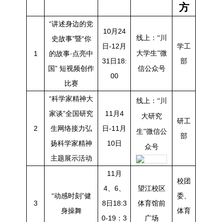
方
“讲述身边的党
10月24
线上：“川
史故事”暨“你
日-12月
学工
1
的故事·点亮中
大学生”微
31日18:
部
国” 短视频创作
信公众号
00
比赛
“科学家精神大
线上：“川
家谈”全国研究
11月4
大研究
研工
2
生网络接力弘
日-11月
生”微信公
部
扬科学家精神
10日
众号
主题展示活动
11月
校团
4、6、
望江校区
“动感时刻”健
委、
3
8日18:3
体育馆前
身操舞
体育
0-19：3
广场