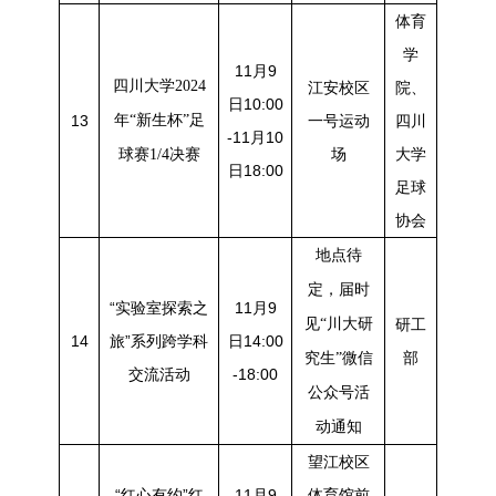
体育
学
11月9
四川大学2024
江安校区
院、
日10:00
13
年“新生杯”足
一号运动
四川
-11月10
场
大学
球赛1/4决赛
日18:00
足球
协会
地点待
定，届时
“实验室探索之
11月9
见“川大研
研工
14
旅”系列跨学科
日14:00
部
究生”微信
交流活动
-18:00
公众号活
动通知
望江校区
“红心有约”红
11月9
体育馆前