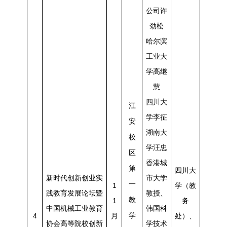
公司许
劲松
哈尔滨
工业大
学高继
慧
四川大
江
学李征
安
湖南大
校
学汪忠
区
香港城
第
四川大
新时代创新创业实
市大学
一
1
学（教
践教育发展论坛暨
教授、
教
1
务
中国机械工业教育
韩国科
4
月
学
处）、
协会高等院校创新
学技术