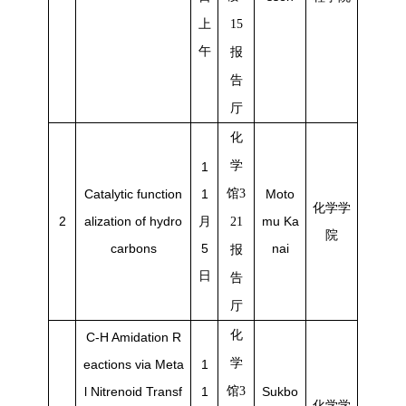
上
15
午
报
告
厅
化
学
1
Catalytic function
1
馆3
Moto
化学学
2
alization of hydro
月
mu Ka
21
院
carbons
5
nai
报
日
告
厅
化
C-H Amidation R
学
eactions via Meta
1
l Nitrenoid Transf
1
馆3
Sukbo
化学学