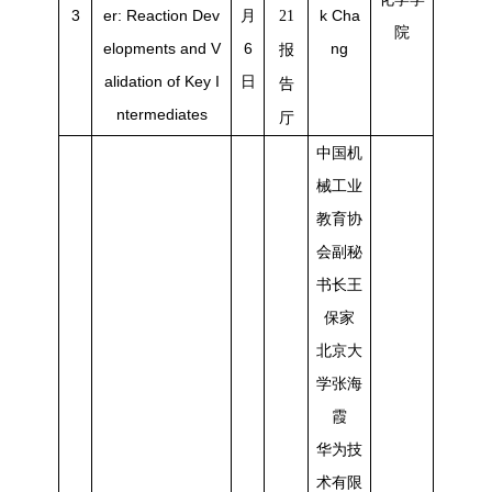
3
er: Reaction Dev
月
k Cha
21
院
elopments and V
6
ng
报
alidation of Key I
日
告
ntermediates
厅
中国机
械工业
教育协
会副秘
书长王
保家
北京大
学张海
霞
华为技
术有限