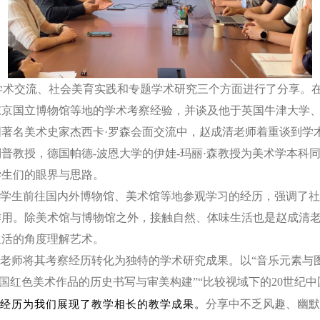
学术交流、社会美育实践和专题学术研究三个方面进行了分享。
东京国立博物馆等地的学术考察经验，并谈及他于英国牛津大学
国著名美术史家杰西卡
·罗森会面交流中，赵成清老师着重谈到学
利普教授，德国帕德
-波恩大学的伊娃-玛丽·森教授为美术学本科
学生们的
眼界与思路
。
学生前往国内外博物馆、美术馆等地参观学习的经历，强调了社
作用。除美术馆与博物馆之外，接触自然、体味生活也是赵成清
生活的角度理解艺术。
老师将其考察经历转化为独特的学术研究成果。以
“音乐元素与
中国红色美术作品的历史书写与审美构建”“比较视域下的2
0
世纪中
分享中不乏风趣、幽默
经历为我们展现了教学相长的教学成果。