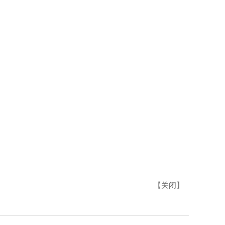
【
关闭
】