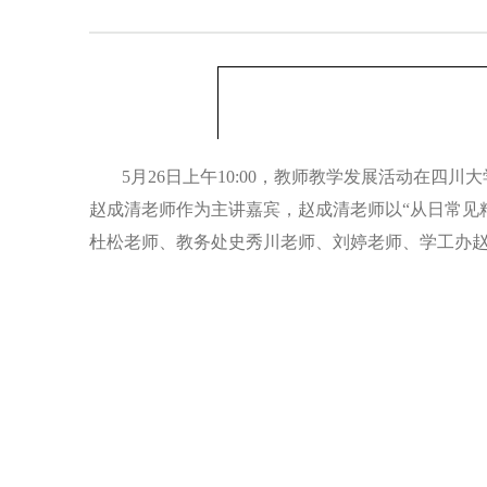
5
月
26
日上午
10:00
，教师
教学
发展
活动
在
四川大
赵成清老师作为主讲嘉宾，赵成清老师以
“从日常
杜松老师、教务处史秀川老师、刘婷老师、学工办