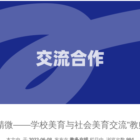
交流合作
精微——学校美育与社会美育交流”
本文由
于
2022-06-08
发布在
教务在线
栏目中 浏览次数
984