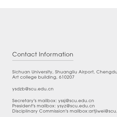
Contact Information
Sichuan University, Shuangliu Airport, Chengd
Art college building, 610207
ysdzb@scu.edu.cn
Secretary's mailbox: yssj@scu.edu.cn
President's mailbox: ysyz@scu.edu.cn
Disciplinary Commission's mailbox:artjiwei@sc