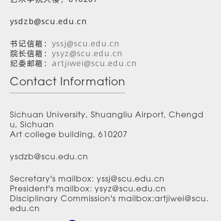
ysdzb@scu.edu.cn
书记信箱：
yssj@scu.edu.cn
院长信箱：
ysyz@scu.edu.cn
纪委邮箱：
artjiwei@scu.edu.cn
Contact Information
Sichuan University, Shuangliu Airport, Chengd
u, Sichuan
Art college building, 610207
ysdzb@scu.edu.cn
Secretary's mailbox: yssj@scu.edu.cn
President's mailbox: ysyz@scu.edu.cn
Disciplinary Commission's mailbox:artjiwei@scu.
edu.cn