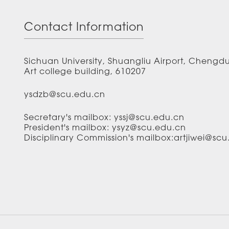
Contact Information
Sichuan University, Shuangliu Airport, Chengd
Art college building, 610207
ysdzb@scu.edu.cn
Secretary's mailbox: yssj@scu.edu.cn
President's mailbox: ysyz@scu.edu.cn
Disciplinary Commission's mailbox:artjiwei@sc