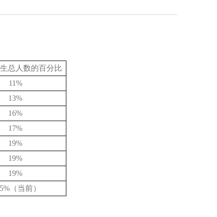
生总人数的百分比
11%
13%
16%
17%
19%
19%
19%
.5%
（当前）