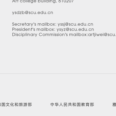
Art college building, 610207
ysdzb@scu.edu.cn
Secretary's mailbox: yssj@scu.edu.cn
President's mailbox: ysyz@scu.edu.cn
Disciplinary Commission's mailbox:artjiwei@sc
和国文化和旅游部
中华人民共和国教育部