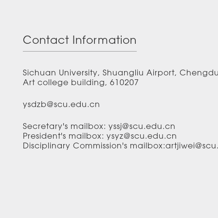
Contact Information
Sichuan University, Shuangliu Airport, Chengd
Art college building, 610207
ysdzb@scu.edu.cn
Secretary's mailbox: yssj@scu.edu.cn
President's mailbox: ysyz@scu.edu.cn
Disciplinary Commission's mailbox:artjiwei@sc