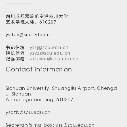
四川成都双流航空港四川大学
艺术学院大楼，610207
ysdzb@scu.edu.cn
书记信箱：
yssj@scu.edu.cn
院长信箱：
ysyz@scu.edu.cn
纪委邮箱：
artjiwei@scu.edu.cn
Contact Information
Sichuan University, Shuangliu Airport, Chengd
u, Sichuan
Art college building, 610207
ysdzb@scu.edu.cn
Secretary's mailbox: yssj@scu.edu.cn