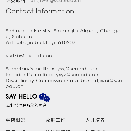
纪委邮箱：
artjiwei@scu.edu.cn
Contact Information
Sichuan University, Shuangliu Airport, Chengd
u, Sichuan
Art college building, 610207
ysdzb@scu.edu.cn
Secretary's mailbox: yssj@scu.edu.cn
President's mailbox: ysyz@scu.edu.cn
Disciplinary Commission's mailbox:artjiwei@scu.
edu.cn
SAY HELLO
我们希望聆听您的声音
学院概况
党群工作
人才培养