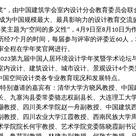
奖”，由中国建筑学会室内设计分会教育委员会联
已成为中国规模最大、最具影响力的设计教育交流
奖主题为“空间的多义性”，
月
日至
月
日为
4
9
8
10
历经
个月的时间，每届参与评审的评委近
人，
7
60
审全程在学年奖官网进行。
第九届中国人居环境设计学年奖暨学术论坛
2023
室内设计、建筑设计、城市设计、景观设计
个类
4
解中国空间设计类各专业教育现况和发展特点。
特别邀请的嘉宾有：清华大学方晓风教授、中国
长、九寨沟县委常委骆志权副县长、大连理工大
灏教授、四川美术学院赵一舟副教授、中国建筑
副教授、四川农业大学江霞教授、西南民族大学
术学院院长何宇教授、艺术学院党委陈晓霞副书