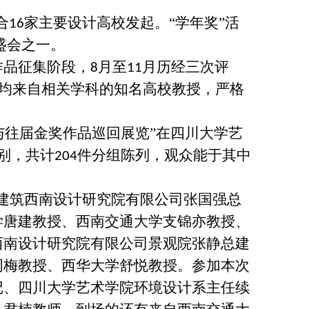
合
家主要设计高校发起。“学年奖”活
16
盛会之一。
作品征集阶段，
月至
月历经三次评
8
11
均来自相关学科的知名高校教授，严格
与往届金奖作品巡回展览”在四川大学艺
别，共计
件分组陈列，观众能于其中
204
建筑西南设计研究院有限公司张国强总
学唐建教授、西南交通大学支锦亦教授、
西南设计研究院有限公司景观院张静总建
周梅教授、西华大学舒悦教授。参加本次
记、四川大学艺术学院环境设计系主任续