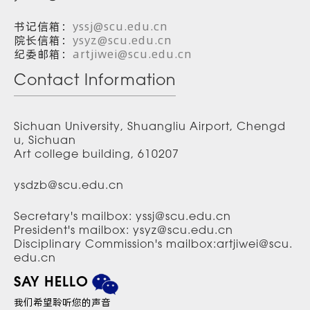
书记信箱：
yssj@scu.edu.cn
院长信箱：
ysyz@scu.edu.cn
纪委邮箱：
artjiwei@scu.edu.cn
Contact Information
Sichuan University, Shuangliu Airport, Chengd
u, Sichuan
Art college building, 610207
ysdzb@scu.edu.cn
Secretary's mailbox: yssj@scu.edu.cn
President's mailbox: ysyz@scu.edu.cn
Disciplinary Commission's mailbox:artjiwei@scu.
edu.cn
SAY HELLO
我们希望聆听您的声音