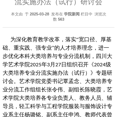
流实施办法（试行）研讨会
本文由
于
2025-03-28
发布在
学院新闻
栏目中 浏览次
数
563
为深化教育教学改革，落实“宽口径、厚基
础、重实践、强专业”的人才培养理念，进一
步优化本科大类培养与专业分流机制，四川大
学艺术学院
年
月
日组织召开《
级
2025
3
27
2024
大类培养专业分流实施办法（试行）》专题研
讨会。艺术学院党委书记覃孟念、大类培养专
业分流工作组组长张令伟、副组长陈晓霞，艺
术学院大类培养各专业负责人、教务人员、辅
导员，轻工科学与工程学院服装与服饰设计专
业系主任杨璐铭、副系主任申鸿、教师代表曾