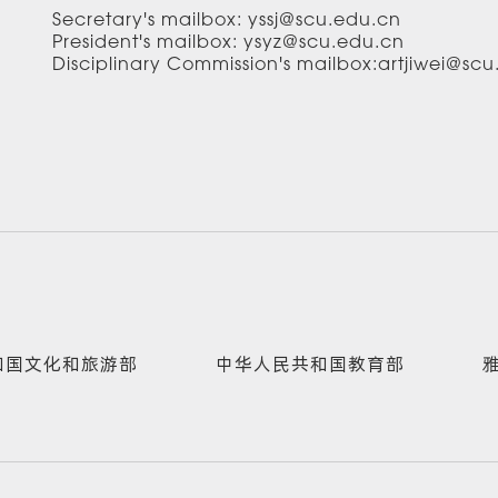
Secretary's mailbox: yssj@scu.edu.cn
President's mailbox: ysyz@scu.edu.cn
Disciplinary Commission's mailbox:artjiwei@sc
和国文化和旅游部
中华人民共和国教育部