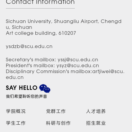
Contact Information
Sichuan University, Shuangliu Airport, Chengd
u, Sichuan
Art college building, 610207
ysdzb@scu.edu.cn
Secretary's mailbox: yssj@scu.edu.cn
President's mailbox: ysyz@scu.edu.cn
Disciplinary Commission's mailbox:artjiwei@scu.
edu.cn
SAY HELLO
我们希望聆听您的声音
学院概况
党群工作
人才培养
学生工作
科研与创作
招生就业