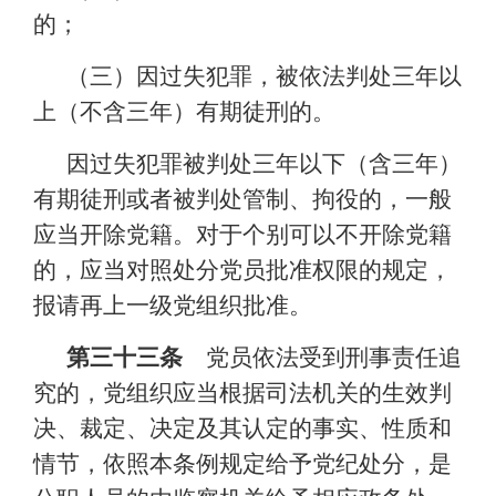
的；
（三）因过失犯罪，被依法判处三年以
上（不含三年）有期徒刑的。
因过失犯罪被判处三年以下（含三年）
有期徒刑或者被判处管制、拘役的，一般
应当开除党籍。对于个别可以不开除党籍
的，应当对照处分党员批准权限的规定，
报请再上一级党组织批准。
第三十三条
党员依法受到刑事责任追
究的，党组织应当根据司法机关的生效判
决、裁定、决定及其认定的事实、性质和
情节，依照本条例规定给予党纪处分，是