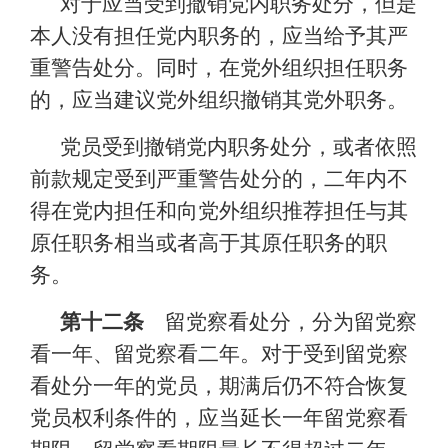
对于应当受到撤销党内职务处分，但是
本人没有担任党内职务的，应当给予其严
重警告处分。同时，在党外组织担任职务
的，应当建议党外组织撤销其党外职务。
党员受到撤销党内职务处分，或者依照
前款规定受到严重警告处分的，二年内不
得在党内担任和向党外组织推荐担任与其
原任职务相当或者高于其原任职务的职
务。
第十二条
留党察看处分，分为留党察
看一年、留党察看二年。对于受到留党察
看处分一年的党员，期满后仍不符合恢复
党员权利条件的，应当延长一年留党察看