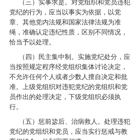
（三）实事求是。对党组织和党员违犯
党纪的行为，应当以事实为依据，以党
章、其他党内法规和国家法律法规为准
绳，准确认定违纪性质，区别不同情况，
恰当予以处理。
（四）民主集中制。实施党纪处分，应
当按照规定程序经党组织集体讨论决定，
不允许任何个人或者少数人擅自决定和批
准。上级党组织对违犯党纪的党组织和党
员作出的处理决定，下级党组织必须执
行。
（五）惩前毖后、治病救人。处理违犯
党纪的党组织和党员，应当实行惩戒与教