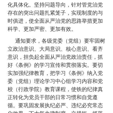
化具体化。坚持问题导向，针对管党治党
存在的突出问题扎紧笼子，实现制度的与
时俱进，使全面从严治党的思路举措更加
科学、更加严密、更加有效。
通知要求，各级党委（党组）要牢固树
立政治意识、大局意识、核心意识、看齐
意识，担负起全面从严治党政治责任，抓
好《条例》的学习宣传和贯彻落实。要切
实加强纪律教育，把学习《条例》纳入党
委（党组）理论学习中心组学习内容和党
校（行政学院）教育课程，使铁的纪律真
正转化为党员干部的日常习惯和自觉遵
循。要巩固发展执纪必严、违纪必究常态