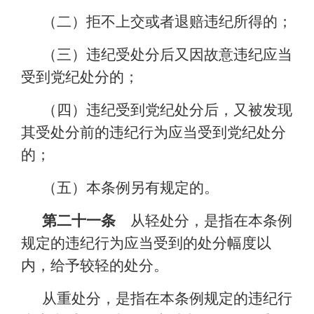
（二）拒不上交或者退赔违纪所得的；
（三）违纪受处分后又因故意违纪应当
受到党纪处分的；
（四）违纪受到党纪处分后，又被发现
其受处分前的违纪行为应当受到党纪处分
的；
（五）本条例另有规定的。
第二十一条
从轻处分，是指在本条例
规定的违纪行为应当受到的处分幅度以
内，给予较轻的处分。
从重处分，是指在本条例规定的违纪行