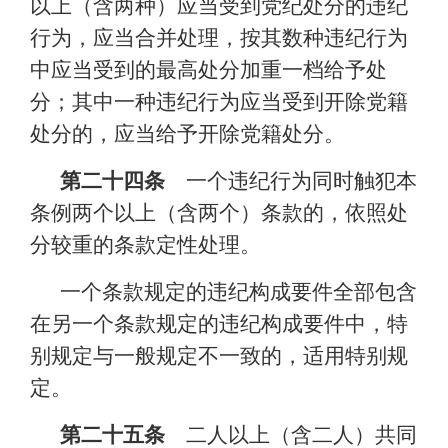
以上（含两种）应当受到党纪处分的违纪
行为，应当合并处理，按其数种违纪行为
中应当受到的最高处分加重一档给予处
分；其中一种违纪行为应当受到开除党籍
处分的，应当给予开除党籍处分。
第二十四条
一个违纪行为同时触犯本
条例两个以上（含两个）条款的，依照处
分较重的条款定性处理。
一个条款规定的违纪构成要件全部包含
在另一个条款规定的违纪构成要件中，特
别规定与一般规定不一致的，适用特别规
定。
第二十五条
二人以上（含二人）共同