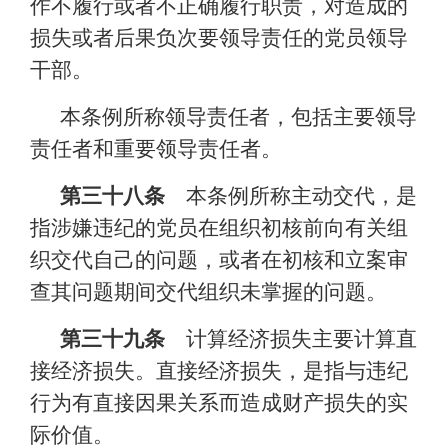
作不履行或者不正确履行职责，对造成的
损失或者后果负次要领导责任的党员领导
干部。
本条例所称领导责任者，包括主要领导
责任者和重要领导责任者。
第三十八条
本条例所称主动交代，是
指涉嫌违纪的党员在组织初核前向有关组
织交代自己的问题，或者在初核和立案审
查其问题期间交代组织未掌握的问题。
第三十九条
计算经济损失主要计算直
接经济损失。直接经济损失，是指与违纪
行为有直接因果关系而造成财产损失的实
际价值。