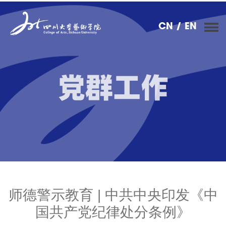
CN
/ EN
党群工作
师德警示教育 | 中共中央印发《中
国共产党纪律处分条例》