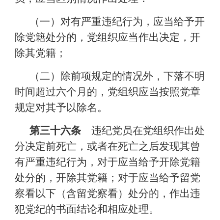
（一）对有严重违纪行为，应当给予开
除党籍处分的，党组织应当作出决定，开
除其党籍；
（二）除前项规定的情况外，下落不明
时间超过六个月的，党组织应当按照党章
规定对其予以除名。
第三十六条
违纪党员在党组织作出处
分决定前死亡，或者在死亡之后发现其曾
有严重违纪行为，对于应当给予开除党籍
处分的，开除其党籍；对于应当给予留党
察看以下（含留党察看）处分的，作出违
犯党纪的书面结论和相应处理。