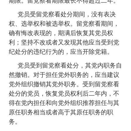
期限。留党察看期限最长不得超过二年。
党员受留党察看处分期间，没有表决
权、选举权和被选举权。留党察看期间，
确有悔改表现的，期满后恢复其党员权
利；坚持不改或者又发现其他应当受到党
纪处分的违纪行为的，应当开除党籍。
党员受到留党察看处分，其党内职务自
然撤销。对于担任党外职务的，应当建议
党外组织撤销其党外职务。受到留党察看
处分的党员，恢复党员权利后二年内，不
得在党内担任和向党外组织推荐担任与其
原任职务相当或者高于其原任职务的职
务。