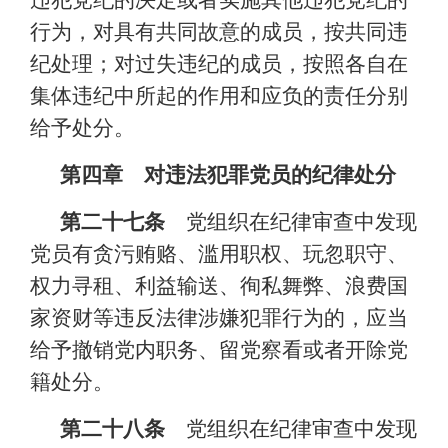
违犯党纪的决定或者实施其他违犯党纪的
行为，对具有共同故意的成员，按共同违
纪处理；对过失违纪的成员，按照各自在
集体违纪中所起的作用和应负的责任分别
给予处分。
第四章 对违法犯罪党员的纪律处分
第二十七条
党组织在纪律审查中发现
党员有贪污贿赂、滥用职权、玩忽职守、
权力寻租、利益输送、徇私舞弊、浪费国
家资财等违反法律涉嫌犯罪行为的，应当
给予撤销党内职务、留党察看或者开除党
籍处分。
第二十八条
党组织在纪律审查中发现