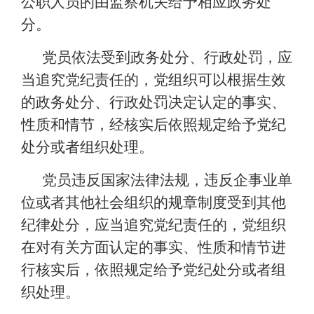
公职人员的由监察机关给予相应政务处
分。
党员依法受到政务处分、行政处罚，应
当追究党纪责任的，党组织可以根据生效
的政务处分、行政处罚决定认定的事实、
性质和情节，经核实后依照规定给予党纪
处分或者组织处理。
党员违反国家法律法规，违反企事业单
位或者其他社会组织的规章制度受到其他
纪律处分，应当追究党纪责任的，党组织
在对有关方面认定的事实、性质和情节进
行核实后，依照规定给予党纪处分或者组
织处理。