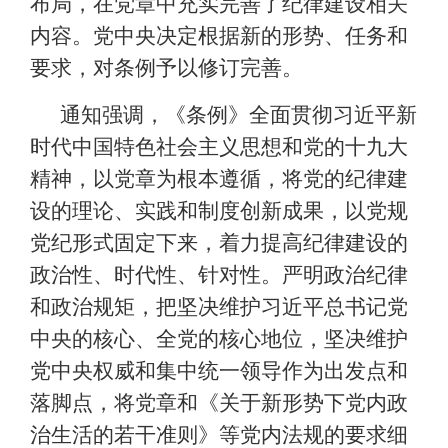
布局，在党章中充实完善了纪律建设相关
内容。党中央决定根据新的形势、任务和
要求，对条例予以修订完善。
通知强调，《条例》全面贯彻习近平新
时代中国特色社会主义思想和党的十九大
精神，以党章为根本遵循，将党的纪律建
设的理论、实践和制度创新成果，以党规
党纪形式固定下来，着力提高纪律建设的
政治性、时代性、针对性。严明政治纪律
和政治规矩，把坚决维护习近平总书记党
中央的核心、全党的核心地位，坚决维护
党中央权威和集中统一领导作为出发点和
落脚点，将党章和《关于新形势下党内政
治生活的若干准则》等党内法规的要求细