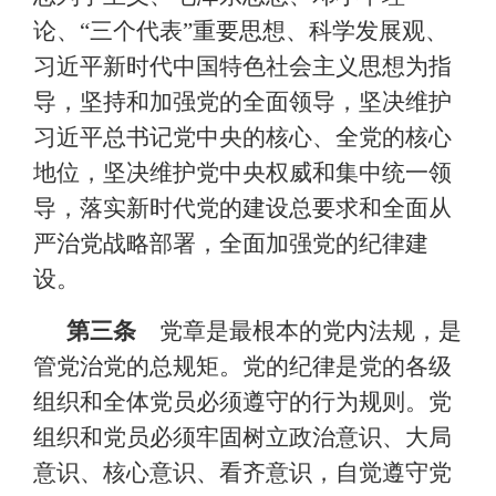
论、“三个代表”重要思想、科学发展观、
习近平新时代中国特色社会主义思想为指
导，坚持和加强党的全面领导，坚决维护
习近平总书记党中央的核心、全党的核心
地位，坚决维护党中央权威和集中统一领
导，落实新时代党的建设总要求和全面从
严治党战略部署，全面加强党的纪律建
设。
第三条
党章是最根本的党内法规，是
管党治党的总规矩。党的纪律是党的各级
组织和全体党员必须遵守的行为规则。党
组织和党员必须牢固树立政治意识、大局
意识、核心意识、看齐意识，自觉遵守党