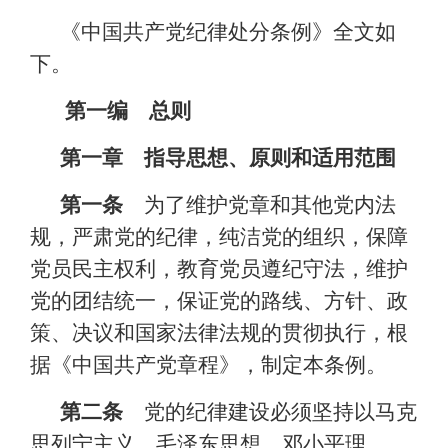
《中国共产党纪律处分条例》全文如
下。
第一编 总则
第一章 指导思想、原则和适用范围
第一条
为了维护党章和其他党内法
规，严肃党的纪律，纯洁党的组织，保障
党员民主权利，教育党员遵纪守法，维护
党的团结统一，保证党的路线、方针、政
策、决议和国家法律法规的贯彻执行，根
据《中国共产党章程》，制定本条例。
第二条
党的纪律建设必须坚持以马克
思列宁主义、毛泽东思想、邓小平理