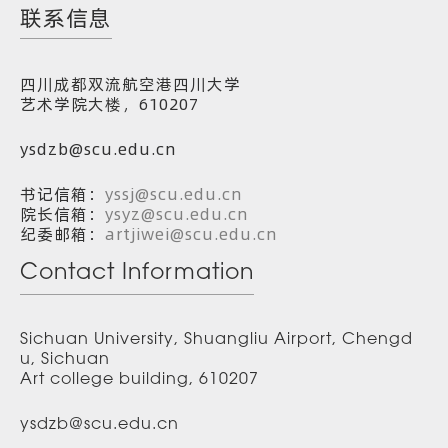
联系信息
四川成都双流航空港四川大学
艺术学院大楼，610207
ysdzb@scu.edu.cn
书记信箱：
yssj@scu.edu.cn
院长信箱：
ysyz@scu.edu.cn
纪委邮箱：
artjiwei@scu.edu.cn
Contact Information
Sichuan University, Shuangliu Airport, Chengd
u, Sichuan
Art college building, 610207
ysdzb@scu.edu.cn