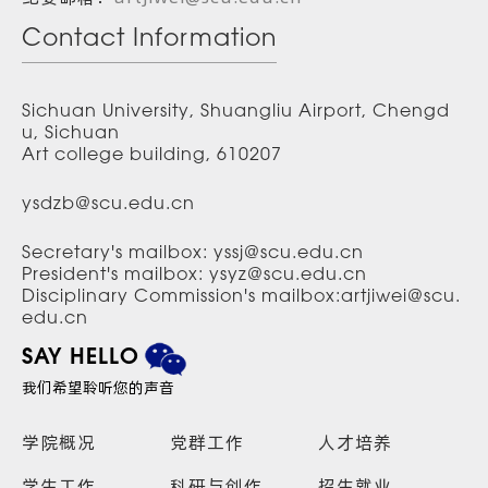
Contact Information
Sichuan University, Shuangliu Airport, Chengd
u, Sichuan
Art college building, 610207
ysdzb@scu.edu.cn
Secretary's mailbox: yssj@scu.edu.cn
President's mailbox: ysyz@scu.edu.cn
Disciplinary Commission's mailbox:artjiwei@scu.
edu.cn
SAY HELLO
我们希望聆听您的声音
学院概况
党群工作
人才培养
学生工作
科研与创作
招生就业