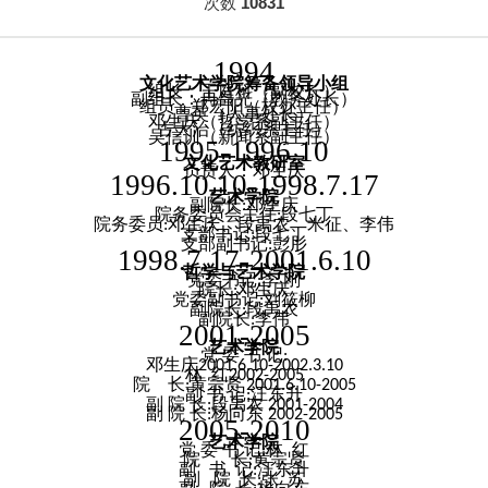
次数
10831
1994
文化艺术学院筹备领导小组
组长：王庭科（副校长）
副组长：冉昌光（教务处长）
组员：郑宏阳（校办主任）
曹英（人事处长）
邓生庆（哲学系副主任）
古大治（纺织系主任）
吴信训（新闻系副主任）
1995-1996.10
文化艺术教研室
负责人：邓生庆
1996.10.10-1998.7.17
艺术学院
副院长
邓生庆
:
院务委员会主任
段七丁
:
院务委员
邓生庆
、段禹农、米征、李伟
:
支部书记
段七丁
:
支部副书记
彭肜
:
1998.7.17-2001.6.10
哲学与艺术学院
党委书记
李 刚
:
院长
邓生庆
:
党委副书记
刘筱柳
:
副院长
段禹农
:
副院长
李伟
:
2001-2005
艺术学院
党
委
书
记
:
邓生庆
2001.6.10-2002.3.10
林
红
2002-2005
院
长
黄宗贤
:
2001.6.10-2005
副
书
记
汪东升
:
副
院
长
段禹农
:
2001-2004
副
院
长
杨向东
:
2002-2005
2005-2010
艺术学院
党
委
书
记
林 红
:
院
长
黄宗贤
:
副
书
记
汪东升
:
副
院
长
张 苏
: