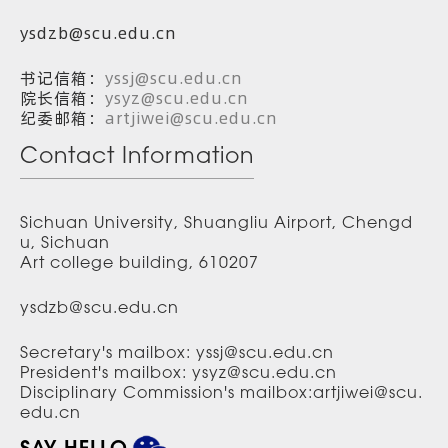
ysdzb@scu.edu.cn
书记信箱：
yssj@scu.edu.cn
院长信箱：
ysyz@scu.edu.cn
纪委邮箱：
artjiwei@scu.edu.cn
Contact Information
Sichuan University, Shuangliu Airport, Chengd
u, Sichuan
Art college building, 610207
ysdzb@scu.edu.cn
Secretary's mailbox: yssj@scu.edu.cn
President's mailbox: ysyz@scu.edu.cn
Disciplinary Commission's mailbox:artjiwei@scu.
edu.cn