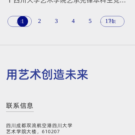
四川大学艺术学院艺承先锋本科生党支部举办“浓情端午，粽香传情”主题党日活动
2
3
4
5
171
1
...
上页
下页
用艺术创造未来
联系信息
四川成都双流航空港四川大学
艺术学院大楼，610207