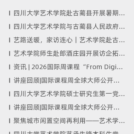
四川大学艺术学院赴古蔺县开展暑期社会实践活动
四川大学艺术学院与古蔺县人民政府签署合作框架协议
艺路送暖，家访连心｜艺术学院赴古蔺县纳溪镇开展困难学生走访
艺术学院师生赴郎酒庄园开展访企拓岗实践活动
资讯 | 2026国际周课程“From Digital to Handmade:Experimental Printmaking and Artist Books”《数码至手工：实验版画与艺术家手制书》圆满结课
讲座回顾|国际课程周全球大师公开课、“聚焦核心竞争力提升”系列讲座——寻美之路，育人之道：“美育”的历程、涵义及方法讲座顺利举办
四川大学艺术学院硕士研究生第一党支部应邀赴西南石油大学艺术学院开展党建工作交流
讲座回顾|国际课程周全球大师公开课、“聚焦核心竞争力提升”系列讲座——艺术的本体反思与西方艺术的历史演变讲座顺利举办
聚焦城市闲置空间再利用——艺术学院环境设计系国际课程周课程《Temporary Uses and Projects in China: A Toolbox, the Case of Chengdu》圆满结课