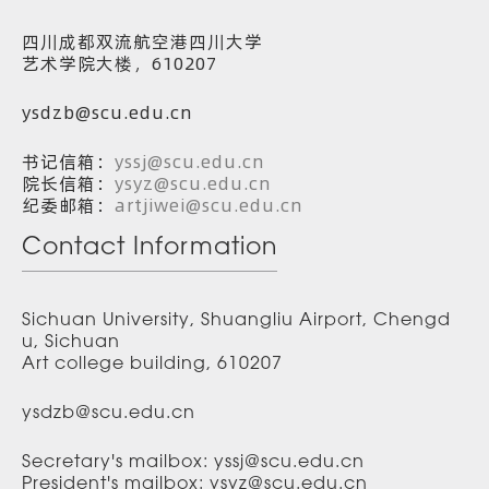
四川成都双流航空港四川大学
艺术学院大楼，610207
ysdzb@scu.edu.cn
书记信箱：
yssj@scu.edu.cn
院长信箱：
ysyz@scu.edu.cn
纪委邮箱：
artjiwei@scu.edu.cn
Contact Information
Sichuan University, Shuangliu Airport, Chengd
u, Sichuan
Art college building, 610207
ysdzb@scu.edu.cn
Secretary's mailbox: yssj@scu.edu.cn
President's mailbox: ysyz@scu.edu.cn