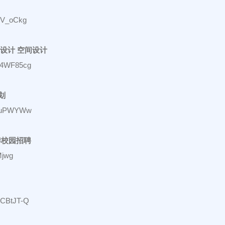
26V_oCkg
设计 空间设计
Wv4WF85cg
划
-0-uPWYWw
季校园招聘
Mjwg
pCBtJT-Q