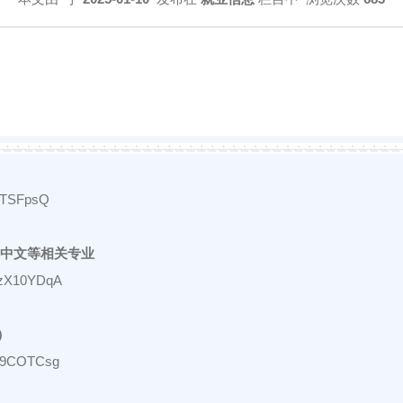
YSTSFpsQ
，中文等相关专业
GzX10YDqA
）
GN9COTCsg