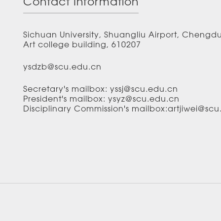
Contact Information
Sichuan University, Shuangliu Airport, Chengd
Art college building, 610207
ysdzb@scu.edu.cn
Secretary's mailbox: yssj@scu.edu.cn
President's mailbox: ysyz@scu.edu.cn
Disciplinary Commission's mailbox:artjiwei@sc