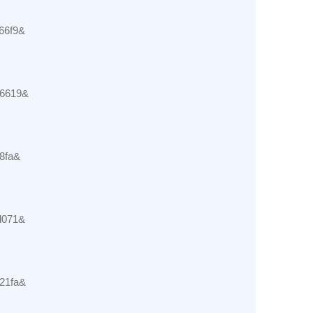
e66f9&
46619&
08fa&
fd071&
621fa&