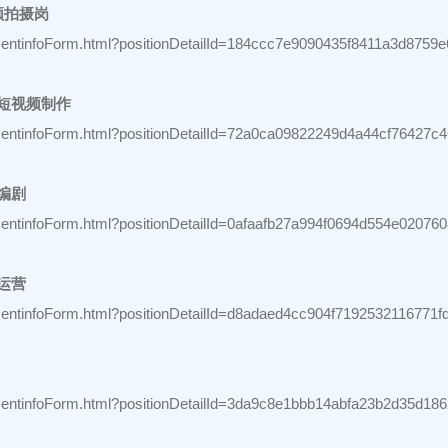
频拍摄岗
uitmentinfoForm.html?positionDetailId=184ccc7e9090435f8411a3d8759
、短视频制作
uitmentinfoForm.html?positionDetailId=72a0ca09822249d4a44cf76427c
编剧
uitmentinfoForm.html?positionDetailId=0afaafb27a994f0694d554e02076
运营
uitmentinfoForm.html?positionDetailId=d8adaed4cc904f7192532116771
uitmentinfoForm.html?positionDetailId=3da9c8e1bbb14abfa23b2d35d18