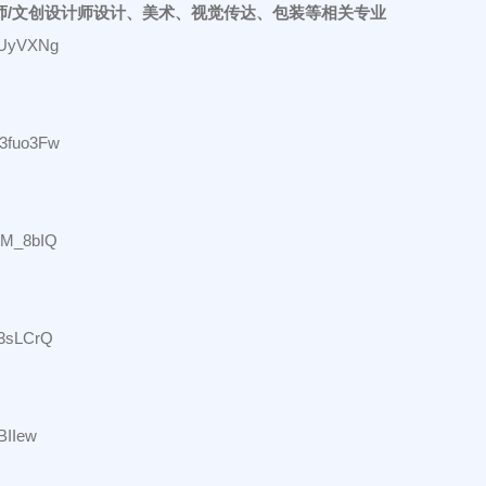
师/文创设计师设计、美术、视觉传达、包装等相关专业
rwUyVXNg
X3fuo3Fw
FtM_8bIQ
W3sLCrQ
BIIew