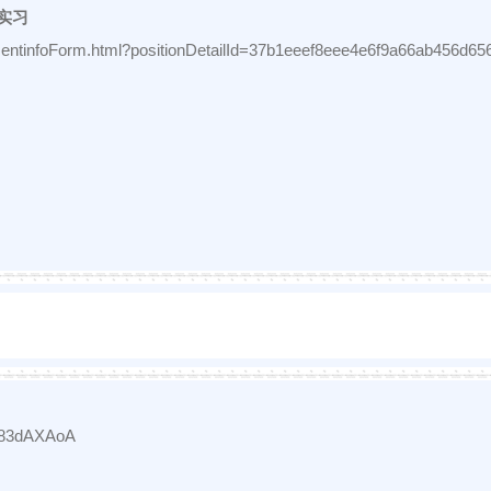
实习
uitmentinfoForm.html?positionDetailId=37b1eeef8eee4e6f9a66ab456d6
Z83dAXAoA