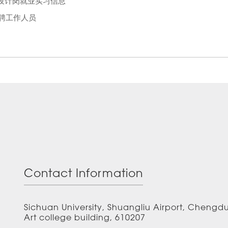
设计岗就业实习信息
招聘工作人员
Contact Information
Sichuan University, Shuangliu Airport, Chengd
Art college building, 610207