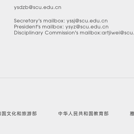
ysdzb@scu.edu.cn
Secretary's mailbox: yssj@scu.edu.cn
President's mailbox: ysyz@scu.edu.cn
Disciplinary Commission's mailbox:artjiwei@sc
和国文化和旅游部
中华人民共和国教育部