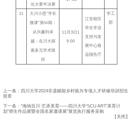
论大赛半决赛
11
学工
大川小思
“学长
江安校区
部
微课”第66期：
学生学业
从兴趣到卓
11月3日1
支持与发
9:00
越：在川大探
展中心致
索多元学术路
远报告厅
径
上一条：四川大学2024非遗赋能乡村振兴专项人才研修培训招生
简章
下一条：“海纳百川·艺承美育——四川大学‘SCU ART’美育计
划”师生作品展暨全国名家邀请展”展览执行服务采购
【
关闭
】