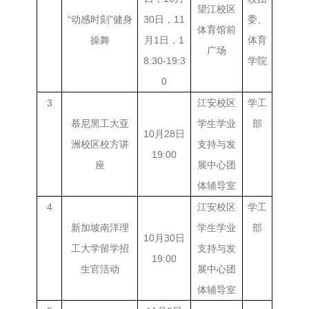
望江校区
“动感时刻”健身
30日，11
委、
体育馆前
操舞
月1日，1
体育
广场
8:30-19:3
学院
0
3
江安校区
学工
慕尼黑工大亚
学生学业
部
10月28日
洲校区校方讲
支持与发
19:00
座
展中心团
体辅导室
4
江安校区
学工
新加坡南洋理
学生学业
部
10月30日
工大学留学招
支持与发
19:00
生官活动
展中心团
体辅导室