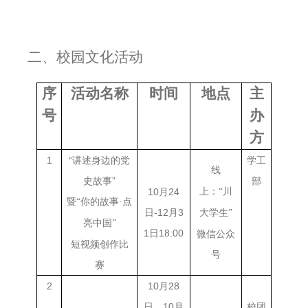
二、校园文化活动
序
活动名称
时间
地点
主
号
办
方
1
“讲述身边的党
学工
线
史故事”
部
10月24
上：
“川
暨
“你的故事·点
日-12月3
大学生”
亮中国”
1日18:00
微信公众
短视频创作比
号
赛
2
10月28
日，10月
校团