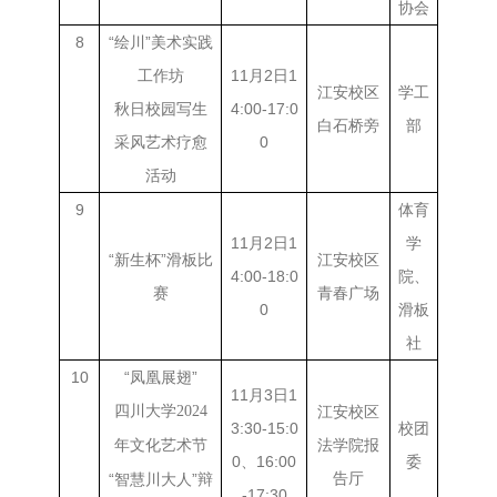
协会
8
“绘川”美术实践
工作坊
11月2日1
江安校区
学工
秋日校园写生
4:00-17:0
白石桥旁
部
采风艺术疗愈
0
活动
9
体育
11月2日1
学
“新生杯”滑板比
江安校区
4:00-18:0
院、
赛
青春广场
0
滑板
社
10
“凤凰展翅”
11月3日1
四川大学
2024
江安校区
3:30-15:0
校团
法学院报
年文化艺术节
0、16:00
委
告厅
“智慧川大人”辩
-17:30