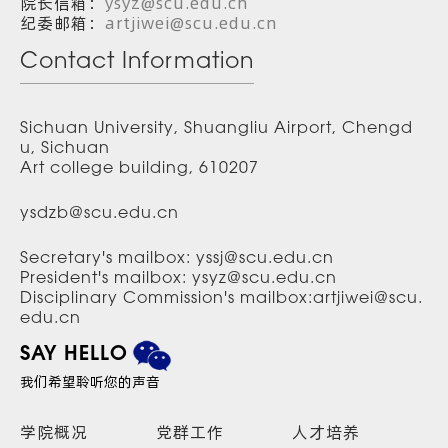
院长信箱：
ysyz@scu.edu.cn
纪委邮箱：
artjiwei@scu.edu.cn
Contact Information
Sichuan University, Shuangliu Airport, Chengd
u, Sichuan
Art college building, 610207
ysdzb@scu.edu.cn
Secretary's mailbox: yssj@scu.edu.cn
President's mailbox: ysyz@scu.edu.cn
Disciplinary Commission's mailbox:artjiwei@scu.
edu.cn
SAY HELLO
我们希望聆听您的声音
学院概况
党群工作
人才培养