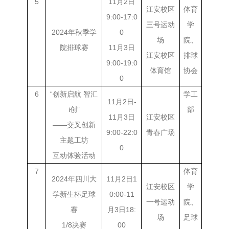
5
11月2日
江安校区
体育
9:00-17:0
三号运动
学
2024年秋季学
0
场
院、
院排球赛
11月3日
江安校区
排球
9:00-19:0
体育馆
协会
0
6
“创新启航 智汇
学工
11月2日-
i创”
部
11月3日
江安校区
——交叉创新
9:00-22:0
青春广场
主题工坊
0
互动体验活动
7
体育
2024年四川大
11月2日1
江安校区
学
学新生杯足球
0:00-11
一号运动
院、
赛
月3日18:
场
足球
1/8决赛
00