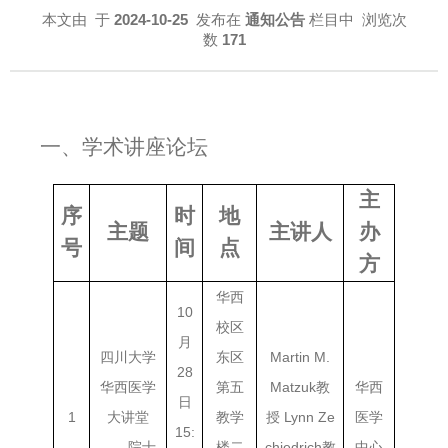
本文由
于
2024-10-25
发布在
通知公告
栏目中 浏览次
数
171
一、学术讲座论坛
主
序
时
地
主题
主讲人
办
号
间
点
方
华西
10
校区
月
四川大学
东区
Martin M.
28
华西医学
第五
Matzuk教
华西
日
1
大讲堂
教学
授 Lynn Ze
医学
15:
——院士
楼二
chiedrich教
中心