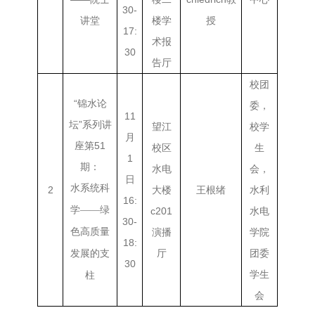
30-
讲堂
楼学
授
17:
术报
30
告厅
校团
“锦水论
委，
11
坛”系列讲
望江
校学
月
座第51
校区
生
1
期：
水电
会，
日
水系统科
2
大楼
王根绪
水利
16:
学
——绿
c201
水电
30-
色高质量
演播
学院
18:
厅
团委
发展的支
30
学生
柱
会