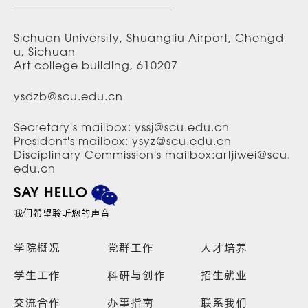
Sichuan University, Shuangliu Airport, Chengd
u, Sichuan
Art college building, 610207
ysdzb@scu.edu.cn
Secretary's mailbox: yssj@scu.edu.cn
President's mailbox: ysyz@scu.edu.cn
Disciplinary Commission's mailbox:artjiwei@scu.
edu.cn
SAY HELLO
我们希望聆听您的声音
学院概况
党群工作
人才培养
学生工作
科研与创作
招生就业
交流合作
办事指南
联系我们