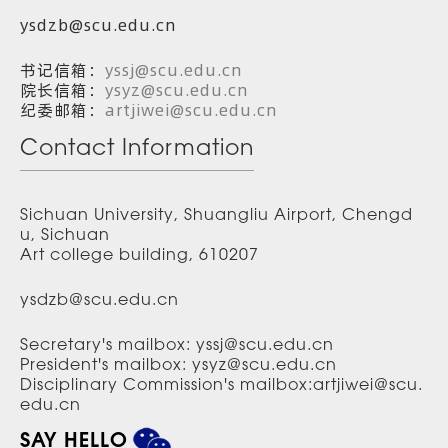
ysdzb@scu.edu.cn
书记信箱：
yssj@scu.edu.cn
院长信箱：
ysyz@scu.edu.cn
纪委邮箱：
artjiwei@scu.edu.cn
Contact Information
Sichuan University, Shuangliu Airport, Chengd
u, Sichuan
Art college building, 610207
ysdzb@scu.edu.cn
Secretary's mailbox: yssj@scu.edu.cn
President's mailbox: ysyz@scu.edu.cn
Disciplinary Commission's mailbox:artjiwei@scu.
edu.cn
SAY HELLO