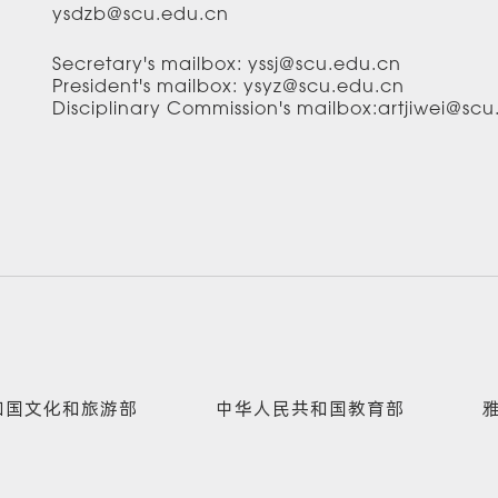
ysdzb@scu.edu.cn
Secretary's mailbox: yssj@scu.edu.cn
President's mailbox: ysyz@scu.edu.cn
Disciplinary Commission's mailbox:artjiwei@sc
和国文化和旅游部
中华人民共和国教育部