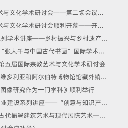
资讯 | 2024年四川大学第五届国际宗教艺术与文化学术研讨会——第二场会议纪要
资讯 | 2024年四川大学第五届国际宗教艺术与文化学术研讨会顺利开幕——开幕式及第一场研讨会纪要
资讯 | 学院环境设计系举办一流专业建设系列学术讲座——乡村振兴与乡村遗产保护利用
预告｜艺术研究新视野：2024年四川大学“张大千与中国古代书画”国际学术研讨会暨第三届“明远”青年学者论坛（张大千专场）
学第五届国际宗教艺术与文化学术研讨会
资讯 | “艺术研究新视野”系列学术讲座《维多利亚和阿尔伯特博物馆馆藏外销漆器——以帕金顿漆椅为案例》成功举行
座《图像研究作为一门学科》顺利举行
视见无界 | 视觉传达设计国家级一流本科专业建设系列讲座——“创意与知识产权”顺利举办
资讯 |“艺术研究新视野”系列学术讲座《古代衙署建筑艺术与现代展陈艺术——以直隶总督署为例》顺利举行