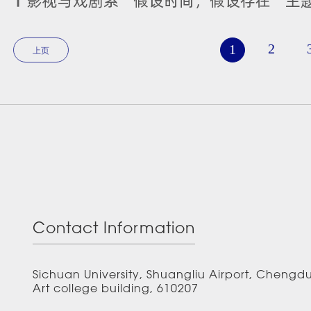
影视与戏剧系“假设时间，假设存在”主
2
1
上页
Contact Information
Sichuan University, Shuangliu Airport, Chengd
Art college building, 610207