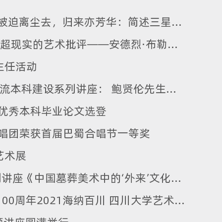
资讯 |“艺术研究新视野”系列学术讲座“被迫离尘去，归来亦芳华：简述三星堆及江口沉银出土部分金银文物的科技保护修复”顺利举办
资讯 | “艺术研究新视野”系列学术讲座“超现实的艺术批评——安德烈·布勒东与超现实主义艺术”顺利举行
主任活动
资讯 ∣ 四川大学艺术学院书法专业省级一流本科建设系列讲座： 鲍贤伦先生受邀来我院讲座交流
分优秀本科毕业论文选登
合唱团荣获首届巴蜀合唱节一等奖
艺术展
资讯 | 美术学国家级一流本科专业建设系列讲座《中国墓葬美术中的‘外来’文化身影》成功举行
“致敬百年历程 担当时代使命”迎接建党100周年2021海纳百川 四川大学艺术学院师生作品展 顺利开幕