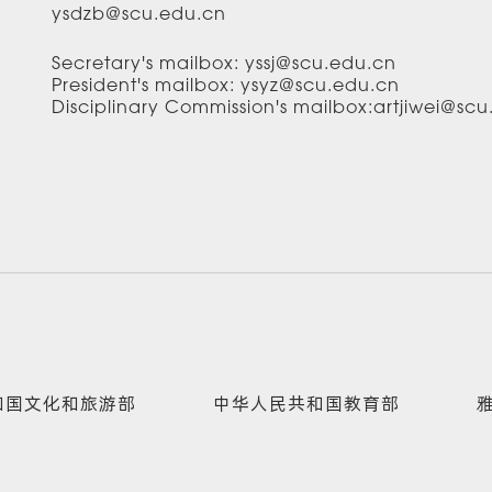
ysdzb@scu.edu.cn
Secretary's mailbox: yssj@scu.edu.cn
President's mailbox: ysyz@scu.edu.cn
Disciplinary Commission's mailbox:artjiwei@sc
和国文化和旅游部
中华人民共和国教育部