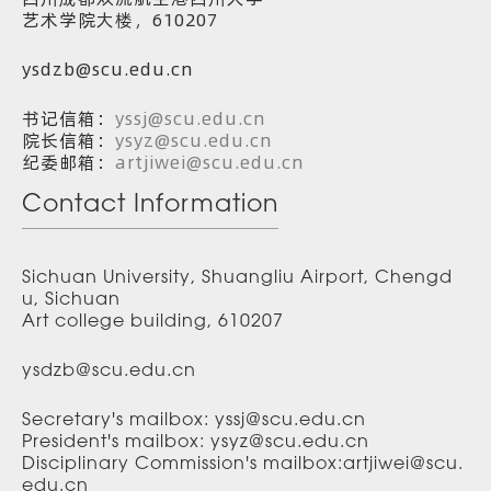
艺术学院大楼，610207
ysdzb@scu.edu.cn
书记信箱：
yssj@scu.edu.cn
院长信箱：
ysyz@scu.edu.cn
纪委邮箱：
artjiwei@scu.edu.cn
Contact Information
Sichuan University, Shuangliu Airport, Chengd
u, Sichuan
Art college building, 610207
ysdzb@scu.edu.cn
Secretary's mailbox: yssj@scu.edu.cn
President's mailbox: ysyz@scu.edu.cn
Disciplinary Commission's mailbox:artjiwei@scu.
edu.cn