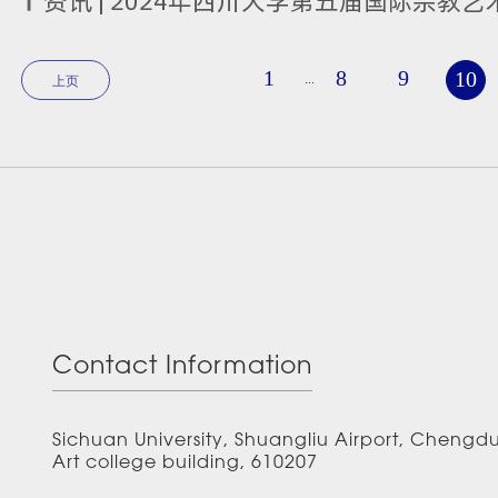
1
8
9
10
...
上页
Contact Information
Sichuan University, Shuangliu Airport, Chengd
Art college building, 610207