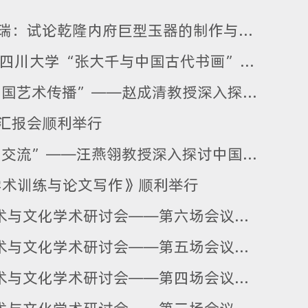
“古典高校行”四川大学系列活动| 德昭赐瑞：试论乾隆内府巨型玉器的制作与收藏——以《大禹治水图》玉山为中心
“古典高校行”四川大学系列活动 丨2024四川大学“张大千与中国古代书画”国际学术研讨会暨第三届“明远”青年学者论坛顺利举行
资讯 | “西风东渐——一带一路视阈中的中国艺术传播”——赵成清教授深入探讨中国艺术在“一带一路”沿线的传播影响力
果汇报会顺利举行
资讯 | “百工互鉴：中国传统工艺的跨文化交流”——汪燕翎教授深入探讨中国传统工艺在全球交流中的影响
谈学术训练与论文写作》顺利举行
资讯 | 2024年四川大学第五届国际宗教艺术与文化学术研讨会——第六场会议纪要、闭幕式
资讯 | 2024年四川大学第五届国际宗教艺术与文化学术研讨会——第五场会议纪要
资讯 | 2024年四川大学第五届国际宗教艺术与文化学术研讨会——第四场会议纪要