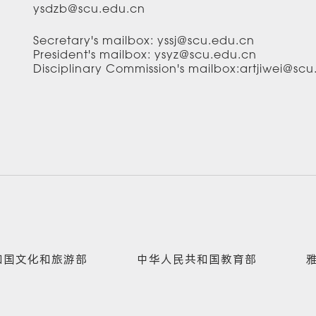
ysdzb@scu.edu.cn
Secretary's mailbox: yssj@scu.edu.cn
President's mailbox: ysyz@scu.edu.cn
Disciplinary Commission's mailbox:artjiwei@sc
和国文化和旅游部
中华人民共和国教育部