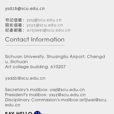
ysdzb@scu.edu.cn
书记信箱：
yssj@scu.edu.cn
院长信箱：
ysyz@scu.edu.cn
纪委邮箱：
artjiwei@scu.edu.cn
Contact Information
Sichuan University, Shuangliu Airport, Chengd
u, Sichuan
Art college building, 610207
ysdzb@scu.edu.cn
Secretary's mailbox: yssj@scu.edu.cn
President's mailbox: ysyz@scu.edu.cn
Disciplinary Commission's mailbox:artjiwei@scu.
edu.cn