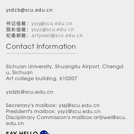
ysdzb@scu.edu.cn
书记信箱：
yssj@scu.edu.cn
院长信箱：
ysyz@scu.edu.cn
纪委邮箱：
artjiwei@scu.edu.cn
Contact Information
Sichuan University, Shuangliu Airport, Chengd
u, Sichuan
Art college building, 610207
ysdzb@scu.edu.cn
Secretary's mailbox: yssj@scu.edu.cn
President's mailbox: ysyz@scu.edu.cn
Disciplinary Commission's mailbox:artjiwei@scu.
edu.cn